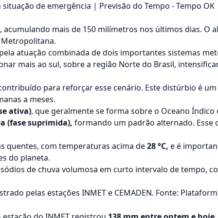
m situação de emergência | Previsão do Tempo - Tempo OK
 acumulando mais de 150 milímetros nos últimos dias.
O al
 Metropolitana.
 pela atuação combinada de dois importantes sistemas met
onar mais ao sul, sobre a região Norte do Brasil, intensif
.
contribuído para reforçar esse cenário. Este distúrbio é u
emanas a meses.
se ativa)
, que geralmente se forma sobre o Oceano Índico e
a (fase suprimida),
formando um padrão alternado. Esse ci
as quentes, com temperaturas acima de
28 °C,
e é importan
es do planeta.
isódios de chuva volumosa em curto intervalo de tempo, co
gistrado pelas estações INMET e CEMADEN. Fonte: Platafor
A estação do INMET registrou
138 mm entre ontem e hoje
,