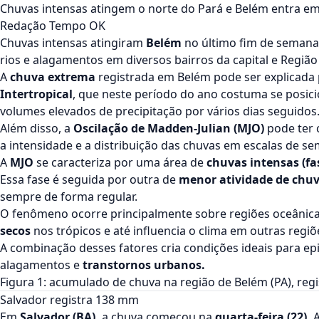
Chuvas intensas atingem o norte do Pará e Belém entra e
Redação Tempo OK
Chuvas intensas atingiram
Belém
no último fim de semana,
rios e alagamentos em diversos bairros da capital e Região
A
chuva extrema
registrada em Belém pode ser explicada
Intertropical
, que neste período do ano costuma se posici
volumes elevados de precipitação por vários dias seguidos
Além disso, a
Oscilação de Madden-Julian (MJO)
pode ter 
a intensidade e a distribuição das chuvas em escalas de s
A
MJO
se caracteriza por uma área de
chuvas intensas (fa
Essa fase é seguida por outra de
menor atividade de chuv
sempre de forma regular.
O fenômeno ocorre principalmente sobre regiões oceânic
secos
nos trópicos e até influencia o clima em outras regiõ
A combinação desses fatores cria condições ideais para ep
alagamentos e
transtornos urbanos.
Figura 1: acumulado de chuva na região de Belém (PA), re
Salvador registra 138 mm
Em
Salvador (BA),
a chuva começou na
quarta-feira (22).