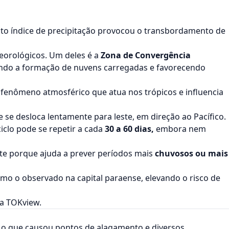
to índice de precipitação provocou o transbordamento de
eorológicos. Um deles é a
Zona de Convergência
icando a formação de nuvens carregadas e favorecendo
m fenômeno atmosférico que atua nos trópicos e influencia
 se desloca lentamente para leste, em direção ao Pacífico.
clo pode se repetir a cada
30 a 60 dias,
embora nem
te porque ajuda a prever períodos mais
chuvosos ou mais
mo o observado na capital paraense, elevando o risco de
ma TOKview.
o que causou pontos de alagamento e diversos