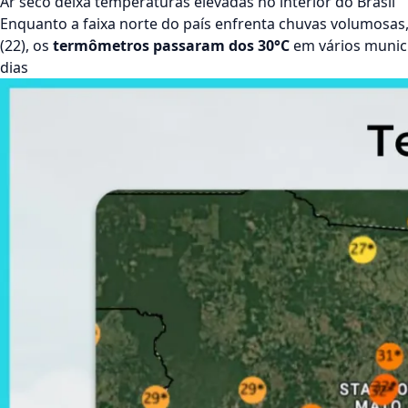
Ar seco deixa temperaturas elevadas no interior do Brasil
Enquanto a
faixa norte do país enfrenta chuvas volumosas
(22), os
termômetros passaram dos 30°C
em vários municí
dias