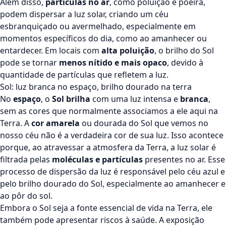
Além disso,
partículas no ar
, como poluição e poeira,
podem dispersar a luz solar, criando um céu
esbranquiçado ou avermelhado, especialmente em
momentos específicos do dia, como ao amanhecer ou
entardecer. Em locais com
alta poluição
, o brilho do Sol
pode se tornar
menos nítido e mais opaco
, devido à
quantidade de partículas que refletem a luz.
Sol: luz branca no espaço, brilho dourado na terra
No
espaço
, o
Sol brilha
com uma luz intensa e
branca
,
sem as cores que normalmente associamos a ele aqui na
Terra. A
cor amarela
ou dourada do Sol que vemos no
nosso céu não é a verdadeira cor de sua luz. Isso acontece
porque, ao atravessar a atmosfera da Terra, a luz solar é
filtrada pelas
moléculas e partículas
presentes no ar. Esse
processo de dispersão da luz é responsável pelo céu azul e
pelo brilho dourado do Sol, especialmente ao amanhecer e
ao pôr do sol.
Embora o Sol seja a fonte essencial de vida na Terra, ele
também pode apresentar riscos à saúde. A exposição