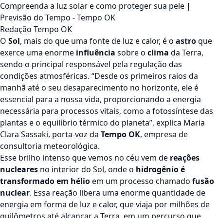
Compreenda a luz solar e como proteger sua pele |
Previsão do Tempo - Tempo OK
Redação Tempo OK
O
Sol
, mais do que uma fonte de luz e calor, é o
astro
que
exerce uma enorme
influência
sobre o
clima
da Terra,
sendo o principal responsável pela regulação das
condições atmosféricas. “Desde os primeiros raios da
manhã até o seu desaparecimento no horizonte, ele é
essencial para a nossa vida, proporcionando a energia
necessária para processos vitais, como a fotossíntese das
plantas e o equilíbrio térmico do planeta”, explica Maria
Clara Sassaki, porta-voz da
Tempo OK
, empresa de
consultoria meteorológica.
Esse brilho intenso que vemos no céu vem de
reações
nucleares
no interior do Sol, onde o
hidrogênio é
transformado em hélio
em um processo chamado
fusão
nuclear
. Essa reação libera uma enorme quantidade de
energia em forma de luz e calor, que viaja por milhões de
quilômetros até alcançar a Terra, em um percurso que