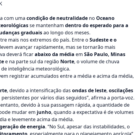
K
ega com uma
condição de neutralidade
no
Oceano
eorológicas
se mantenham
dentro do esperado
para a
danças graduais
ao longo dos meses.
ntre mais nos extremos do país. Entre o
Sudeste e o
 devem avançar rapidamente, mas se tornarão mais
va deverá ficar
abaixo da média
em
São Paulo, Minas
te
e na parte sul da região
Norte
, o volume de chuva
de inteligência meteorológica.
vem registrar acumulados entre a média e acima da média,
rte
, devido a intensificação das
ondas de leste
,
oscilações
rsistentes por vários dias seguidos”, afirma a porta-voz.
 entanto, devido à sua passagem rápida, a quantidade de
ão pode mudar em
junho
, quando a expectativa é de volumes
média e levemente acima da média.
geração de energia
. “No Sul, apesar das instabilidades, o
itoramento
, especialmente para o planejamento agrícola”,