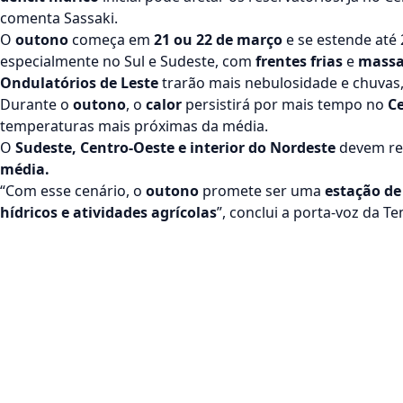
comenta Sassaki.
O
outono
começa em
21 ou 22 de março
e se estende até 
especialmente no Sul e Sudeste, com
frentes frias
e
massas
Ondulatórios de Leste
trarão mais nebulosidade e chuva
Durante o
outono
, o
calor
persistirá por mais tempo no
C
temperaturas mais próximas da média.
O
Sudeste, Centro-Oeste e interior do Nordeste
devem re
média.
“Com esse cenário, o
outono
promete ser uma
estação de
hídricos e atividades agrícolas
”, conclui a porta-voz da T