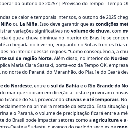
sperar do outono de 2025? | Previsão do Tempo - Tempo O
ondas de calor e temporais intensos, o outono de 2025 ch
l Niño
ou
La Niña.
Isso deve garantir que as
condições met
trar variações significativas no
volume de chuva
, com
mu
cia é que a chuva diminua no interior do Brasil e se conce
é a chegada do inverno, enquanto no Sul as frentes frias
ades no interior dessas regiões. “Como consequência, a chu
rte sul da região Norte.
Além disso, no interior do
Nordes
lica Maria Clara Sassaki, porta-voz da Tempo OK, empresa 
 no norte do Paraná, do Maranhão, do Piauí e do Ceará de
te do Nordeste
, entre o
sul da Bahia
e o
Rio Grande do No
do mar que sopram em direção a costa e provocam chuvas pe
io Grande do Sul, provocando
chuvas e até temporais
. No
especialmente na primeira metade da estação. Essa situaç
arina e o Paraná, o volume de precipitação ficará entre a 
te do Brasil pode impactar setores como a
agricultura
e a
Centro-Oeste e Sudeste, o avanço do período seco exige
mon