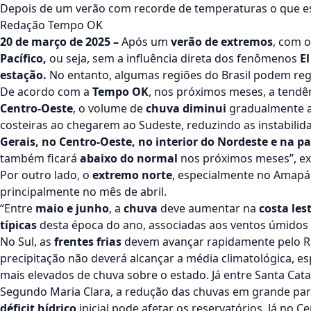
Depois de um verão com recorde de temperaturas o que e
Redação Tempo OK
20 de março de 2025 –
Após um
verão de extremos
, com 
Pacífico,
ou seja, sem a influência direta dos fenômenos
E
estação.
No entanto, algumas regiões do Brasil podem regis
De acordo com a
Tempo OK
, nos próximos meses, a tendên
Centro-Oeste
, o volume de
chuva diminui
gradualmente at
costeiras ao chegarem ao Sudeste, reduzindo as instabilid
Gerais, no Centro-Oeste, no interior do Nordeste e na pa
também ficará
abaixo do normal
nos próximos meses”, exp
Por outro lado, o
extremo norte
, especialmente no Amapá,
principalmente no mês de abril.
“Entre
maio e junho
, a
chuva
deve aumentar na
costa les
típicas
desta época do ano, associadas aos ventos úmidos 
No Sul, as
frentes frias
devem avançar rapidamente pelo R
precipitação não deverá alcançar a média climatológica, 
mais elevados de chuva sobre o estado. Já entre Santa Cat
Segundo Maria Clara, a redução das chuvas em grande par
déficit hídrico
inicial pode afetar os reservatórios. Já no 