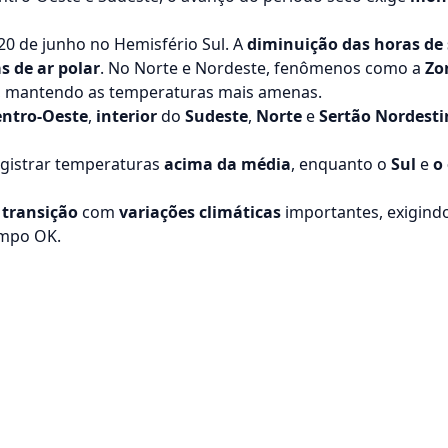
20 de junho no Hemisfério Sul. A
diminuição das horas de 
 de ar polar
. No Norte e Nordeste, fenômenos como a
Zo
s, mantendo as temperaturas mais amenas.
entro-Oeste
,
interior
do
Sudeste
,
Norte
e
Sertão Nordesti
gistrar temperaturas
acima da média
, enquanto o
Sul
e
o
 transição
com
variações climáticas
importantes, exigind
empo OK.