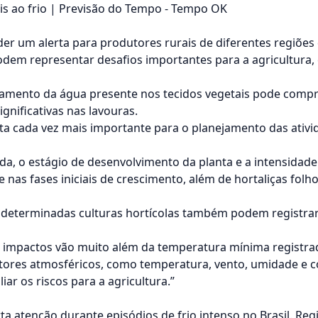
s ao frio | Previsão do Tempo - Tempo OK
er um alerta para produtores rurais de diferentes regiõe
podem representar
desafios importantes para a agricultura
,
lamento da água presente nos tecidos vegetais pode compr
gnificativas nas lavouras.
 cada vez mais importante para o planejamento das ativid
a, o estágio de d
esenvolvimento da planta e a intensidad
e nas fases iniciais de crescimento, além de hortaliças fol
 e determinadas culturas hortícolas também podem registr
s impactos vão muito além da temperatura mínima registr
ores atmosféricos, como temperatura, vento, umidade e c
ar os riscos para a agricultura.”
ta atenção durante episódios de frio intenso no Brasil. Re