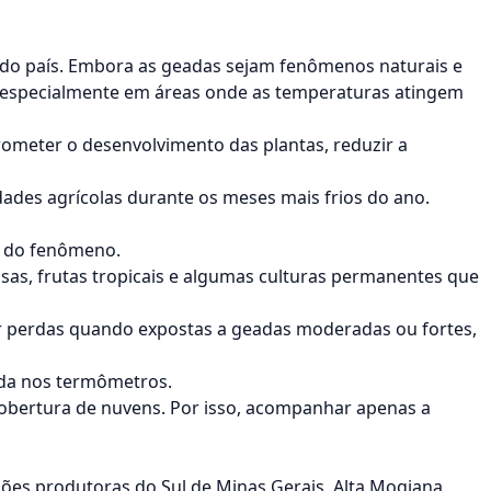
s do país. Embora as geadas sejam fenômenos naturais e
 especialmente em áreas onde as temperaturas atingem
ometer o desenvolvimento das plantas, reduzir a
ades agrícolas durante os meses mais frios do ano.
e do fenômeno.
hosas, frutas tropicais e algumas culturas permanentes que
ar perdas quando expostas a geadas moderadas ou fortes,
ada nos termômetros.
obertura de nuvens. Por isso, acompanhar apenas a
giões produtoras do Sul de Minas Gerais, Alta Mogiana