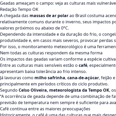
Geadas ameaçam o campo: veja as culturas mais vulnerávei
Redação Tempo OK
A chegada das
massas de ar polar
ao Brasil costuma acend
relativamente comuns durante o inverno, seus impactos 
valores próximos ou abaixo de 0°C.
Dependendo da intensidade e da duração do frio, o conge
produtividade e, em casos mais severos, provocar perdas si
Por isso, o monitoramento meteorológico é uma ferramenta
Nem todas as culturas respondem da mesma forma
Os impactos das geadas variam conforme a espécie cultivad
Entre as culturas mais sensíveis estão o
café
, especialment
apresentam baixa tolerância ao frio intenso.
Já lavouras como
milho safrinha
,
cana-de-açúcar
, feijão
principalmente em períodos críticos do ciclo produtivo.
Segundo
Celso Oliveira, meteorologista da Tempo OK
, o
“A ocorrência de geada depende de uma combinação de fat
previsão de temperatura nem sempre é suficiente para avali
Café continua entre as maiores preocupações
Historicamente, o café é uma das culturas que mais desper