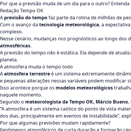
Por que a previsão muda de um dia para o outro? Entenda
Redação Tempo OK
A
previsão do tempo
faz parte da rotina de milhões de pe
Com o avanço da
tecnologia meteorológica
, a expectati
complexo.
Nesse cenário, mudanças nos prognósticos ao longo dos d
atmosféricas
.
A previsão do tempo não é estática. Ela depende de atuali
planeta.
A atmosfera muda o tempo todo
A
atmosfera terrestre
é um sistema extremamente dinâmi
e pequenas alterações nessas variáveis podem modificar si
Isso acontece porque os
modelos meteorológicos
trabalh
naquele momento.
Segundo o
meteorologista da Tempo OK, Márcio Bueno
,
“A atmosfera é um sistema caótico do ponto de vista mate
dos dias, principalmente em eventos de instabilidade”, expl
Por que algumas previsões mudam rapidamente?
Fenômenos atmosféricos de curta duração e formação rápi