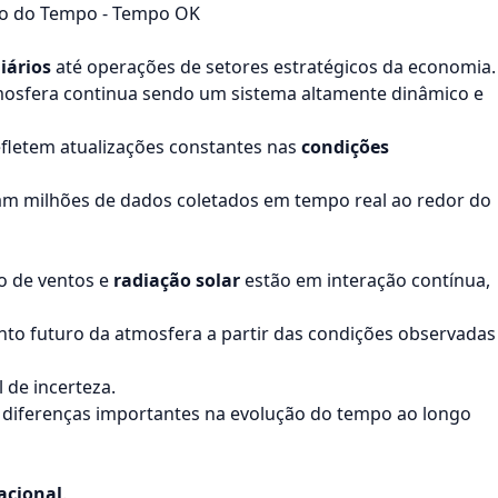
são do Tempo - Tempo OK
iários
até operações de setores estratégicos da economia.
tmosfera continua sendo um sistema altamente dinâmico e
fletem atualizações constantes nas
condições
am milhões de dados coletados em tempo real ao redor do
ão de ventos e
radiação solar
estão em interação contínua,
o futuro da atmosfera a partir das condições observadas
 de incerteza.
r diferenças importantes na evolução do tempo ao longo
acional
.