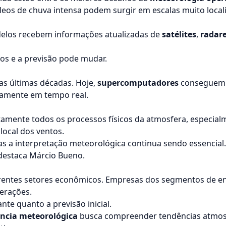
úcleos de chuva intensa podem surgir em escalas muito local
delos recebem informações atualizadas de
satélites
,
radar
os e a previsão pode mudar.
as últimas décadas. Hoje,
supercomputadores
conseguem 
camente em tempo real.
amente todos os processos físicos da atmosfera, especi
local dos ventos.
s a interpretação meteorológica continua sendo essencial. 
 destaca Márcio Bueno.
rentes setores econômicos. Empresas dos segmentos de ene
perações.
nte quanto a previsão inicial.
ência meteorológica
busca compreender tendências atmosf