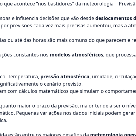
 o que acontece “nos bastidores” da meteorologia | Previ
ssoas e influencia decisões que vão desde
deslocamentos d
va por previsões cada vez mais precisas aumentou, mas a a
ias ou até das horas são mais comuns do que parecem e re
zações constantes nos
modelos atmosféricos
, que process
co. Temperatura,
pressão atmosférica
, umidade, circulaç
gnificativamente o cenário previsto.
am com cálculos matemáticos que simulam o comportament
 quanto maior o prazo da previsão, maior tende a ser o nível
mático. Pequenas variações nos dados iniciais podem gera
ica.
da estão entre os maiores desafios da
meteorologia oper