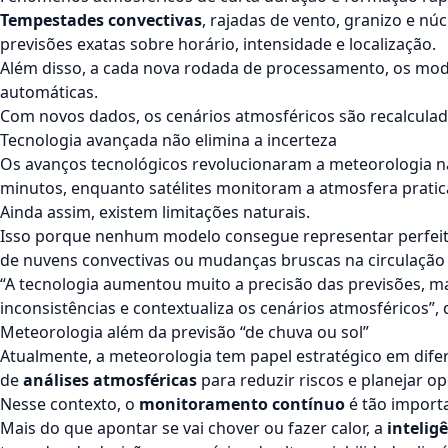
Tempestades convectivas
, rajadas de vento, granizo e n
previsões exatas sobre horário, intensidade e localização.
Além disso, a cada nova rodada de processamento, os mo
automáticas.
Com novos dados, os cenários atmosféricos são recalculad
Tecnologia avançada não elimina a incerteza
Os avanços tecnológicos revolucionaram a meteorologia n
minutos, enquanto satélites monitoram a atmosfera prati
Ainda assim, existem limitações naturais.
Isso porque nenhum modelo consegue representar perfeit
de nuvens convectivas ou mudanças bruscas na circulação 
“A tecnologia aumentou muito a precisão das previsões, ma
inconsistências e contextualiza os cenários atmosféricos”,
Meteorologia além da previsão “de chuva ou sol”
Atualmente, a meteorologia tem papel estratégico em dife
de
análises atmosféricas
para reduzir riscos e planejar o
Nesse contexto, o
monitoramento contínuo
é tão importa
Mais do que apontar se vai chover ou fazer calor, a
intelig