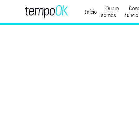
Quem
Com
Início
somos
funci