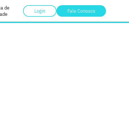
ca de
Login
Fale Conosco
dade