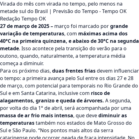
Virada do mês com virada no tempo, pelo menos na
metade sul do Brasil | Previsão do Tempo - Tempo OK
Redação Tempo OK
27 de março de 2025 –
março foi marcado por
grande
variação de temperaturas
, com
máximas acima dos
40°C na primeira quinzena, e abaixo de 30°C na segunda
metade
. Isso acontece pela transição do verão para o
outono, quando, naturalmente, a temperatura média
começa a diminuir.
Para os próximo dias,
duas frentes frias
devem influenciar
o tempo: a primeira avança pelo Sul entre os dias 27 e 28
de março, com potencial para temporais no Rio Grande do
Sul e em Santa Catarina, inclusive com
risco de
alagamentos, granizo e queda de árvores.
A segunda,
por volta do dia 1° de abril, será acompanhada por uma
massa de ar frio mais intensa
, que deve
diminuir as
temperaturas
também nos estados de Mato Grosso do
Sul e São Paulo. “Nos pontos mais altos da serra
catarinense pode ocorrer geada de fraca intensidade. No