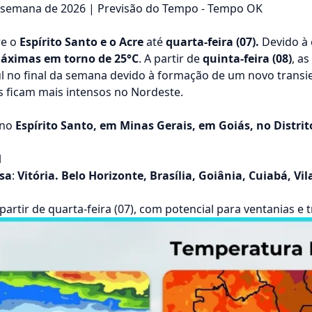
a semana de 2026 | Previsão do Tempo - Tempo OK
re o
Espírito Santo e o Acre
até
quarta-feira (07).
Devido à 
áximas em torno de 25°C
. A partir de
quinta-feira (08)
, a
no final da semana devido à formação de um novo transiente
s ficam mais intensos no Nordeste.
 no
Espírito Santo, em Minas Gerais, em Goiás, no Distr
l
sa
:
Vitória. Belo Horizonte, Brasília, Goiânia, Cuiabá, Vi
 partir de quarta-feira (07), com potencial para ventanias e