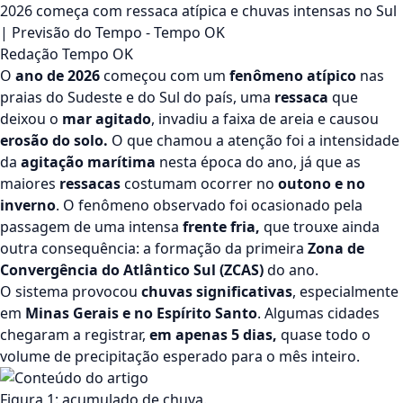
2026 começa com ressaca atípica e chuvas intensas no Sul
| Previsão do Tempo - Tempo OK
Redação Tempo OK
O
ano de 2026
começou com um
fenômeno atípico
nas
praias do Sudeste e do Sul do país, uma
ressaca
que
deixou o
mar agitado
, invadiu a faixa de areia e causou
erosão do solo.
O que chamou a atenção foi a intensidade
da
agitação marítima
nesta época do ano, já que as
maiores
ressacas
costumam ocorrer no
outono e no
inverno
. O fenômeno observado foi ocasionado pela
passagem de uma intensa
frente fria,
que trouxe ainda
outra consequência: a formação da primeira
Zona de
Convergência do Atlântico Sul (ZCAS)
do ano.
O sistema provocou
chuvas significativas
, especialmente
em
Minas Gerais e no Espírito Santo
. Algumas cidades
chegaram a registrar,
em apenas 5 dias,
quase todo o
volume de precipitação esperado para o mês inteiro.
Figura 1: acumulado de chuva.