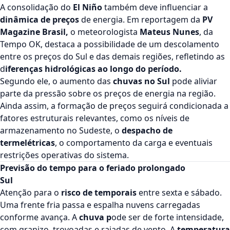
A consolidação do
El Niño
também deve influenciar a
dinâmica de preços
de energia. Em reportagem da
PV
Magazine Brasil,
o meteorologista
Mateus Nunes
, da
Tempo OK, destaca a possibilidade de um descolamento
entre os preços do Sul e das demais regiões, refletindo as
d
iferenças hidrológicas ao longo do período.
Segundo ele, o aumento das
chuvas no Sul
pode aliviar
parte da pressão sobre os preços de energia na região.
Ainda assim, a formação de preços seguirá condicionada a
fatores estruturais relevantes, como os níveis de
armazenamento no Sudeste, o
despacho de
termelétricas
, o comportamento da carga e eventuais
restrições operativas do sistema.
Previsão do tempo para o feriado prolongado
Sul
Atenção para o
risco de temporais
entre sexta e sábado.
Uma frente fria passa e espalha nuvens carregadas
conforme avança. A
chuva p
ode ser de forte intensidade,
com granizo, trovoadas e rajadas de vento. A
temperatura