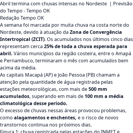
Abril termina com chuvas intensas no Nordeste | Previsão
do Tempo - Tempo OK
Redação Tempo OK
A semana foi marcada por muita chuva na costa norte do
Nordeste, devido à atuação da
Zona de Convergência
Intertropical (ZCIT)
. Os acumulados nos últimos cinco dias
representam cerca
25% de toda a chuva esperada para
abril
.
Vários municípios da região costeira, entre o Amapá
e Pernambuco, terminaram o mês com acumulados bem
acima da média.
As capitais Macapá (AP) e João Pessoa (PB) chamam a
atenção pela quantidade de água registrada pelas
estações meteorológicas, com mais de
500 mm
acumulados
, superando em mais de
100 mm a média
climatológica desse período.
O excesso de chuvas nessas áreas
provocou problemas
,
como
alagamentos e enchentes,
e o risco de novos
transtornos continua nos próximos dias.
Figura 1: chuva registrada pelas estações do INMET e