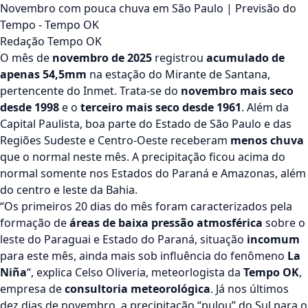
Novembro com pouca chuva em São Paulo | Previsão do
Tempo - Tempo OK
Redação Tempo OK
O mês de
novembro de 2025
registrou
acumulado de
apenas 54,5mm
na estação do Mirante de Santana,
pertencente do Inmet. Trata-se do
novembro mais seco
desde 1998
e o
terceiro mais seco desde 1961
. Além da
Capital Paulista, boa parte do Estado de São Paulo e das
Regiões Sudeste e Centro-Oeste receberam
menos chuva
que o normal neste mês. A precipitação ficou acima do
normal somente nos Estados do Paraná e Amazonas, além
do centro e leste da Bahia.
“Os primeiros 20 dias do mês foram caracterizados pela
formação de
áreas de baixa pressão atmosférica
sobre o
leste do Paraguai e Estado do Paraná, situação
incomum
para este mês, ainda mais sob influência do fenômeno
La
Niña
“, explica Celso Oliveria, meteorlogista da
Tempo OK
,
empresa de
consultoria meteorológica
. Já nos últimos
dez dias de novembro, a precipitação “pulou” do Sul para o