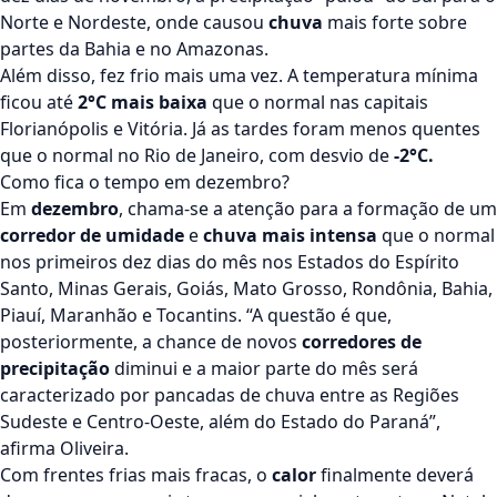
Norte e Nordeste, onde causou
chuva
mais forte sobre
partes da Bahia e no Amazonas.
Além disso, fez frio mais uma vez. A temperatura mínima
ficou até
2°C mais baixa
que o normal nas capitais
Florianópolis e Vitória. Já as tardes foram menos quentes
que o normal no Rio de Janeiro, com desvio de
-2°C.
Como fica o tempo em dezembro?
Em
dezembro
, chama-se a atenção para a formação de um
corredor de umidade
e
chuva mais intensa
que o normal
nos primeiros dez dias do mês nos Estados do Espírito
Santo, Minas Gerais, Goiás, Mato Grosso, Rondônia, Bahia,
Piauí, Maranhão e Tocantins. “A questão é que,
posteriormente, a chance de novos
corredores de
precipitação
diminui e a maior parte do mês será
caracterizado por pancadas de chuva entre as Regiões
Sudeste e Centro-Oeste, além do Estado do Paraná”,
afirma Oliveira.
Com frentes frias mais fracas, o
calor
finalmente deverá